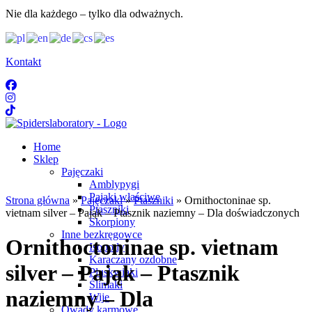
Nie dla każdego – tylko dla odważnych.
Kontakt
Home
Sklep
Pajęczaki
Amblypygi
Pająki właściwe
Strona główna
»
Pajęczaki
»
Ptaszniki
» Ornithoctoninae sp.
Ptaszniki
vietnam silver – Pająk – Ptasznik naziemny – Dla doświadczonych
Skorpiony
Inne bezkręgowce
Ornithoctoninae sp. vietnam
Isopody
Karaczany ozdobne
silver – Pająk – Ptasznik
Pluskwiaki
Ślimaki
naziemny – Dla
Wije
Owady karmowe