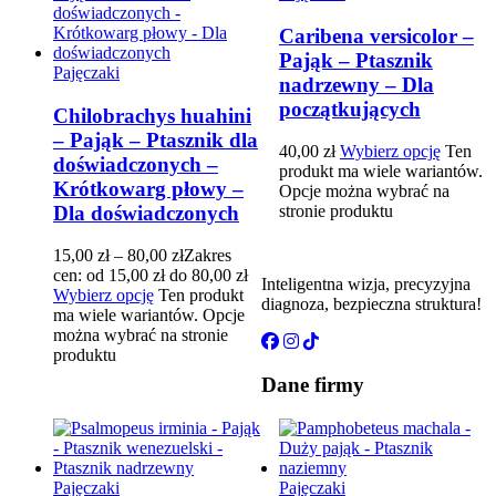
Caribena versicolor –
Pająk – Ptasznik
Pajęczaki
nadrzewny – Dla
początkujących
Chilobrachys huahini
– Pająk – Ptasznik dla
40,00
zł
Wybierz opcję
Ten
doświadczonych –
produkt ma wiele wariantów.
Krótkowarg płowy –
Opcje można wybrać na
Dla doświadczonych
stronie produktu
15,00
zł
–
80,00
zł
Zakres
cen: od 15,00 zł do 80,00 zł
Inteligentna wizja, precyzyjna
Wybierz opcję
Ten produkt
diagnoza, bezpieczna struktura!
ma wiele wariantów. Opcje
można wybrać na stronie
produktu
Dane firmy
Pajęczaki
Pajęczaki