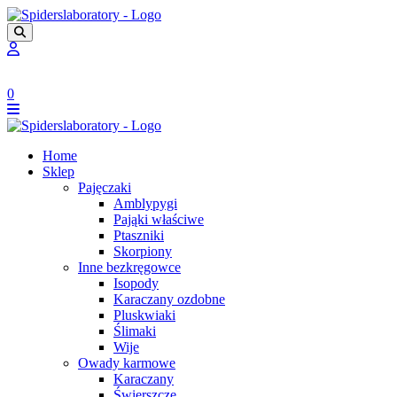
0
Home
Sklep
Pajęczaki
Amblypygi
Pająki właściwe
Ptaszniki
Skorpiony
Inne bezkręgowce
Isopody
Karaczany ozdobne
Pluskwiaki
Ślimaki
Wije
Owady karmowe
Karaczany
Świerszcze