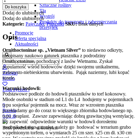
Sztuczne rośliny
Do koszyka
Tła
Dodaj do ulubionych
Wystrój
Dodaj do ulubionych
Produkty do transportu i zabezpieczania
Kategorie:
Pajęczaki
,
Ptaszniki
SKU:
Brak danych
przesyłek
Promocje
Opis
Oferta specjalna
Aktualności
Ornithoctoninae sp. „Vietnam Silver”
to niedawno odkryty,
nieopisany naukowo gatunek ptasznika z podrodziny
Ornithoctoninae, pochodzący z lasów Wietnamu.
Zyskał
popularność wśród hodowców dzięki swojemu unikalnemu,
srebrzysto-niebieskiemu ubarwieniu. Pająk naziemny, lubi kopać
Zaloguj
tunele.
Konto
Warunki hodowli:
Lista życzeń -
Podstawowe podłoże do hodowli ptaszników to torf kokosowy.
Młode osobniki w stadium od L1 do L4 hodujemy w pojemnikach
typu sosjerka/ pojemnik na mocz. Wraz ze wzrostem ptasznika
0
przekładamy go do coraz to większego zbiornika hodowlanego np.
Razem
typu braplast. Zawsze zapewniając dobrą grawitacyjną wentylację.
0,00
zł
By zapewnić odpowiednie warunki w hodowli dorosłemu
osobnikowi tego gatunku, należy go hodować w terrarium grubo
Brak produktów w koszyku.
wypełnionym torfem, o wymiarach 25 cm szer. x25 cm dł. x30 cm