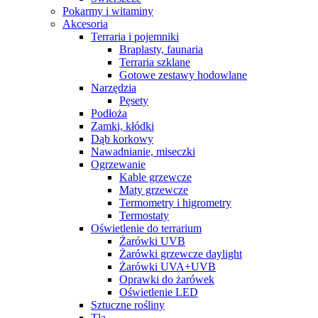
Pokarmy i witaminy
Akcesoria
Terraria i pojemniki
Braplasty, faunaria
Terraria szklane
Gotowe zestawy hodowlane
Narzędzia
Pęsety
Podłoża
Zamki, kłódki
Dąb korkowy
Nawadnianie, miseczki
Ogrzewanie
Kable grzewcze
Maty grzewcze
Termometry i higrometry
Termostaty
Oświetlenie do terrarium
Żarówki UVB
Żarówki grzewcze daylight
Żarówki UVA+UVB
Oprawki do żarówek
Oświetlenie LED
Sztuczne rośliny
Tła