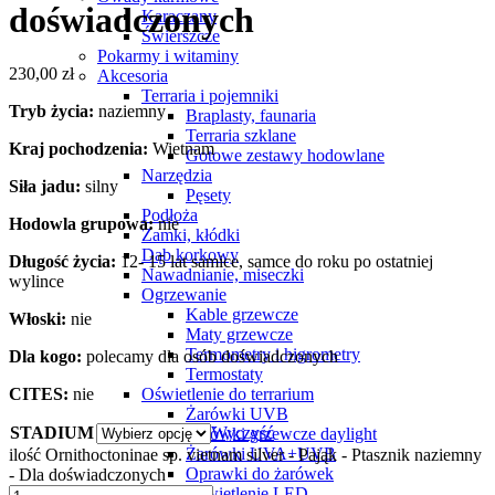
doświadczonych
Karaczany
Świerszcze
Pokarmy i witaminy
230,00
zł
Akcesoria
Terraria i pojemniki
Tryb życia:
naziemny
Braplasty, faunaria
Terraria szklane
Kraj pochodzenia:
Wietnam
Gotowe zestawy hodowlane
Narzędzia
Siła jadu:
silny
Pęsety
Podłoża
Hodowla grupowa:
nie
Zamki, kłódki
Dąb korkowy
Długość życia:
12- 15 lat samice, samce do roku po ostatniej
Nawadnianie, miseczki
wylince
Ogrzewanie
Kable grzewcze
Włoski:
nie
Maty grzewcze
Termometry i higrometry
Dla kogo:
polecamy dla osób doświadczonych
Termostaty
CITES:
nie
Oświetlenie do terrarium
Żarówki UVB
STADIUM
Wyczyść
Żarówki grzewcze daylight
Żarówki UVA+UVB
ilość Ornithoctoninae sp. vietnam silver - Pająk - Ptasznik naziemny
Oprawki do żarówek
- Dla doświadczonych
Oświetlenie LED