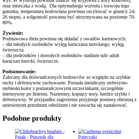
wys. W wystroju powinna znaleźć się kryjówka z kory korkowej,
oraz miseczka z wodą. Dla optymalnego wzrostu i rozwoju tego
gatunku, temperatura hodowlana powinna oscylować w granicy 24-
26 stopni, a wilgotność powinna być utrzymywana na poziomie 70-
80%.
Żywienie:
Podstawowa dieta powinna się składać z owadów karmowych;
– dla młodych osobników wylęg karaczana tureckiego, wylęg
świerszcza
– dla podrostków i dorosłych osobników stadium sub/ adult
karaczan turecki, świerszcze.
Podsumowanie:
Zalecany dla doświadczonych hodowców ze względu na szybkie
ruchy i defensywne zachowanie. Posiada metaliczny srebrzysto-
niebieski kolor z pomarańczowymi szczecinkami, szczególnie
intensywny po linieniu. Naziemny, kopiący nory, bardzo szybki i
defensywny. W przypadku zagrożenia przyjmuje postawę obronną z
uniesionymi przednimi odnóżami i nie zawacha się zaatakować.
Podobne produkty
Pajęczaki