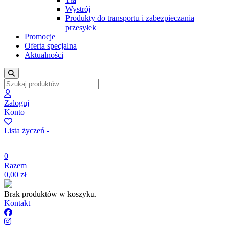
Wystrój
Produkty do transportu i zabezpieczania
przesyłek
Promocje
Oferta specjalna
Aktualności
Zaloguj
Konto
Lista życzeń -
0
Razem
0,00
zł
Brak produktów w koszyku.
Kontakt