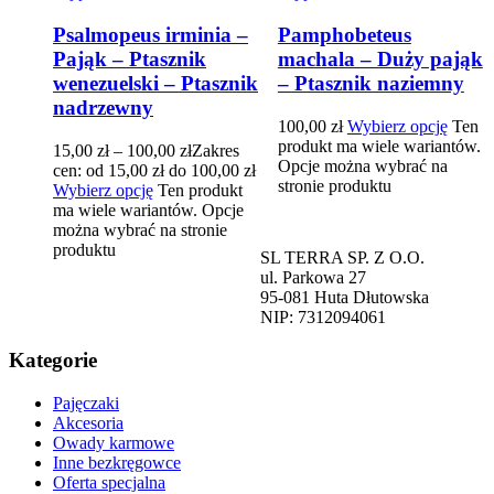
Psalmopeus irminia –
Pamphobeteus
Pająk – Ptasznik
machala – Duży pająk
wenezuelski – Ptasznik
– Ptasznik naziemny
nadrzewny
100,00
zł
Wybierz opcję
Ten
produkt ma wiele wariantów.
15,00
zł
–
100,00
zł
Zakres
Opcje można wybrać na
cen: od 15,00 zł do 100,00 zł
stronie produktu
Wybierz opcję
Ten produkt
ma wiele wariantów. Opcje
można wybrać na stronie
produktu
SL TERRA SP. Z O.O.
ul. Parkowa 27
95-081 Huta Dłutowska
NIP: 7312094061
Kategorie
Pajęczaki
Akcesoria
Owady karmowe
Inne bezkręgowce
Oferta specjalna