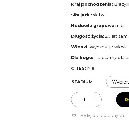
Kraj pochodzenia:
Brazyli
Siła jadu:
słaby
Hodowla grupowa:
nie
Długość
życia:
20 lat sami
Włoski:
Wyczesuje włoski
Dla kogo:
Polecamy dla o
CITES:
Nie
STADIUM
ilość
D
Lasiocyano
sazimai
Dodaj do ulubionych
-
Pająk