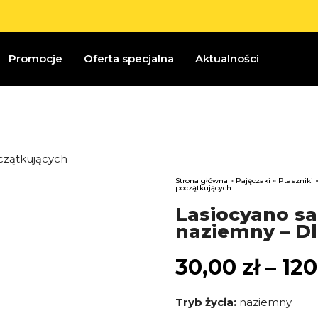
Promocje
Oferta specjalna
Aktualności
Strona główna
»
Pajęczaki
»
Ptaszniki
»
początkujących
Lasiocyano sa
naziemny – D
30,00
zł
–
12
Tryb życia:
naziemny