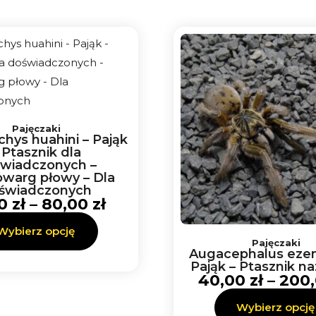
Zakres
Ten
cen:
produkt
od
ma
15,00 zł
Pajęczaki
do
wiele
chys huahini – Pająk
80,00 zł
wariantów.
 Ptasznik dla
wiadczonych –
Opcje
owarg płowy – Dla
można
świadczonych
00
zł
–
80,00
zł
wybrać
na
Wybierz opcję
Pajęczaki
stronie
Augacephalus eze
produktu
Pająk – Ptasznik n
40,00
zł
–
200
Wybierz opcję