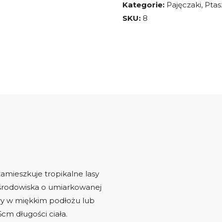
Kategorie:
Pajęczaki
,
Ptas
-
SKU:
8
Ptasznik
naziemny
-
Dla
początkujących
 zamieszkuje tropikalne lasy
 środowiska o umiarkowanej
ry w miękkim podłożu lub
cm długości ciała.