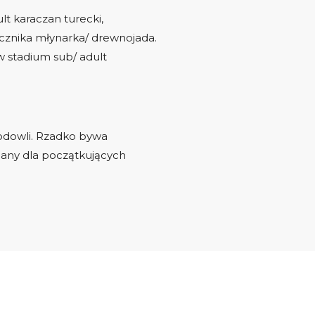
lt karaczan turecki,
cznika młynarka/ drewnojada.
 stadium sub/ adult
hodowli. Rzadko bywa
ecany dla początkujących