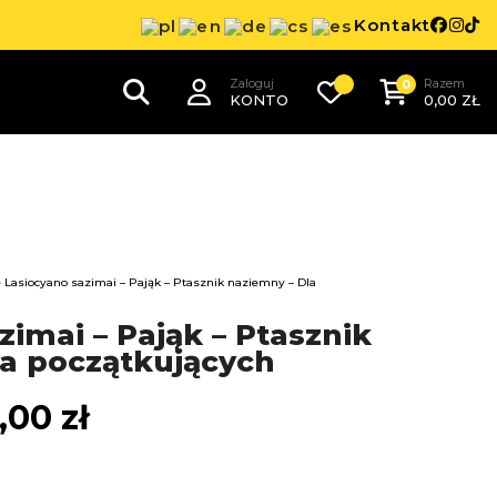
Kontakt
Zaloguj
Razem
0
KONTO
0,00
ZŁ
 Lasiocyano sazimai – Pająk – Ptasznik naziemny – Dla
Zakres
cen:
zimai – Pająk – Ptasznik
od
la początkujących
30,00 zł
do
0,00
zł
120,00 zł