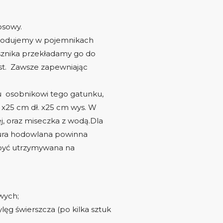
osowy.
) hodujemy w pojemnikach
sznika przekładamy go do
st. Zawsze zapewniając
 osobnikowi tego gatunku,
 x25 cm dł. x25 cm wys. W
j, oraz miseczka z wodą.Dla
tura hodowlana powinna
 być utrzymywana na
wych;
ęg świerszcza (po kilka sztuk