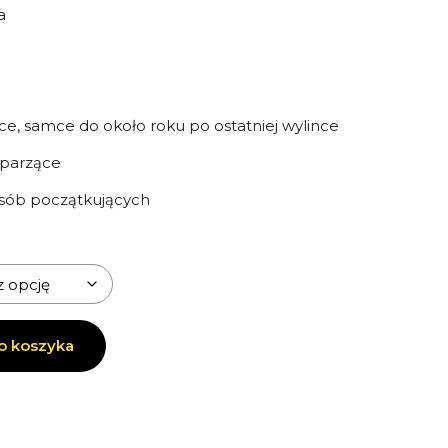
a
ce, samce do około roku po ostatniej wylince
 parzące
sób początkujących
o koszyka