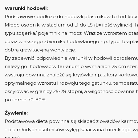
Warunki hodowli:
Podstawowe podłoże do hodowli ptaszników to torf kok
Młode osobniki w stadium od L1 do L5 (L= ilość wylinek
typu sosjerka/ pojemnik na mocz. Wraz ze wzrostem pta
coraz większego zbiornika hodowlanego np. typu brapla
dobrą grawitacyjną wentylację.
By zapewnić odpowiednie warunki w hodowli dorosłemu
należy go hodować w terrarium o wymiarach 25 cm szer.
wystroju powinna znaleźć się kryjówka np. z kory korkowe
optymalnego wzrostu i rozwoju tego gatunku, tempera
oscylować w granicy 25-28 stopni, a wilgotność powinna
poziomie 70-80%.
Żywienie:
Podstawowa dieta powinna się składać z owadów karmo
– dla młodych osobników wylęg karaczana tureckiego, wyl
na raz)