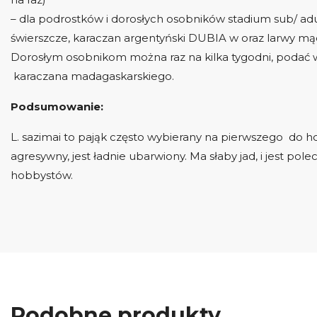
– dla podrostków i dorosłych osobników stadium sub/ adu
świerszcze, karaczan argentyński DUBIA w oraz larwy mą
Dorosłym osobnikom można raz na kilka tygodni, podać w
karaczana madagaskarskiego.
Podsumowanie:
L. sazimai to pająk często wybierany na pierwszego do 
agresywny, jest ładnie ubarwiony. Ma słaby jad, i jest pol
hobbystów.
Podobne produkty