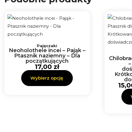
Ten
Ten
produkt
produkt
Pajęczaki
ma
ma
Neoholothele incei – Pająk –
wiele
wiele
Ptasznik naziemny – Dla
Chilobra
początkujących
wariantów.
wariantów.
–
17,00
zł
doś
Opcje
Opcje
Krótk
Wybierz opcję
można
można
do
15,
wybrać
wybrać
na
na
stronie
stronie
produktu
produktu