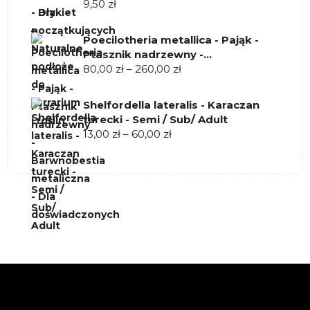
roślin
9,50
zł
190,00 zł
Poecilotheria metallica - Pająk -
Ptasznik nadrzewny -
Zakres
Barwnobestia metaliczna - Dla
80,00
zł
–
260,00
zł
cen:
doświadczonych
od
Shelfordella lateralis - Karaczan
80,00 zł
turecki - Semi / Sub/ Adult
do
Zakres
13,00
zł
–
60,00
zł
260,00 zł
cen:
od
13,00 zł
do
60,00 zł