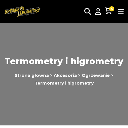
4
Termometry i higrometry
Strona główna
>
Akcesoria
>
Ogrzewanie
>
Termometry i higrometry