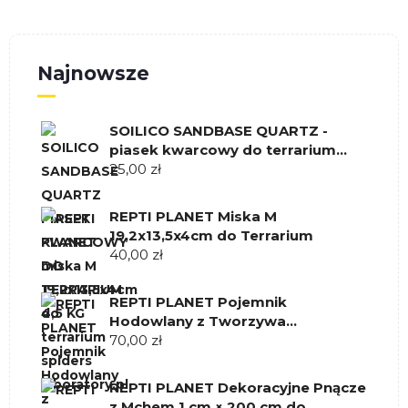
Najnowsze
SOILICO SANDBASE QUARTZ -
piasek kwarcowy do terrarium
akwarium 4,5 KG
25,00
zł
REPTI PLANET Miska M
19,2x13,5x4cm do Terrarium
40,00
zł
REPTI PLANET Pojemnik
Hodowlany z Tworzywa
Sztucznego 42 × 26 × 16 cm
70,00
zł
REPTI PLANET Dekoracyjne Pnącze
z Mchem 1 cm × 200 cm do