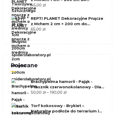
Terrarium
45,00
zł
REPTI PLANET Dekoracyjne Pnącze
z Mchem 2 cm × 200 cm do
Terrarium
65,00
zł
Polecane
Brachypelma hamorii - Pająk -
Ptasznik czerwonokolanowy - Dla
Zakres
początkujących
50,00
zł
–
190,00
zł
cen:
od
Torf kokosowy - Brykiet –
50,00 zł
Naturalne podłoże do terrarium i
do