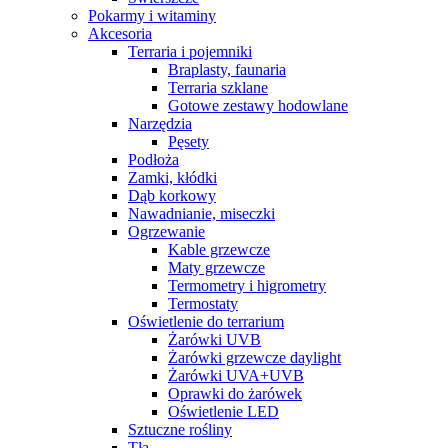
Pokarmy i witaminy
Akcesoria
Terraria i pojemniki
Braplasty, faunaria
Terraria szklane
Gotowe zestawy hodowlane
Narzędzia
Pęsety
Podłoża
Zamki, kłódki
Dąb korkowy
Nawadnianie, miseczki
Ogrzewanie
Kable grzewcze
Maty grzewcze
Termometry i higrometry
Termostaty
Oświetlenie do terrarium
Żarówki UVB
Żarówki grzewcze daylight
Żarówki UVA+UVB
Oprawki do żarówek
Oświetlenie LED
Sztuczne rośliny
Tła