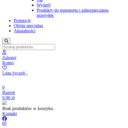
Wystrój
Produkty do transportu i zabezpieczania
przesyłek
Promocje
Oferta specjalna
Aktualności
Zaloguj
Konto
Lista życzeń -
0
Razem
0,00
zł
Brak produktów w koszyku.
Kontakt