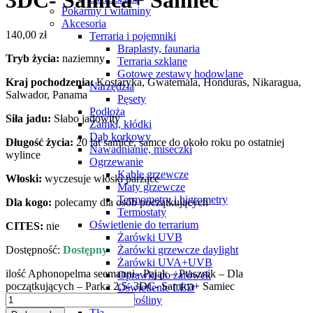
3DC- Samica+ Samiec
Pokarmy i witaminy
Akcesoria
140,00
zł
Terraria i pojemniki
Braplasty, faunaria
Tryb życia:
naziemny
Terraria szklane
Gotowe zestawy hodowlane
Kraj pochodzenia:
Kostaryka, Gwatemala, Honduras, Nikaragua,
Narzędzia
Salwador, Panama
Pęsety
Podłoża
Siła jadu:
Słabo jadowity
Zamki, kłódki
Dąb korkowy
Długość
życia:
20 lat samice, samce do około roku po ostatniej
Nawadnianie, miseczki
wylince
Ogrzewanie
Kable grzewcze
Włoski:
wyczesuje włoski parzące
Maty grzewcze
Termometry i higrometry
Dla kogo:
polecamy dla osób początkujących
Termostaty
Oświetlenie do terrarium
CITES:
nie
Żarówki UVB
Dostępność:
Dostępny
Żarówki grzewcze daylight
Żarówki UVA+UVB
ilość Aphonopelma seemanni– Pająk – Ptasznik – Dla
Oprawki do żarówek
początkujących – Parka 2,5- 3DC- Samica+ Samiec
Oświetlenie LED
Sztuczne rośliny
Tła