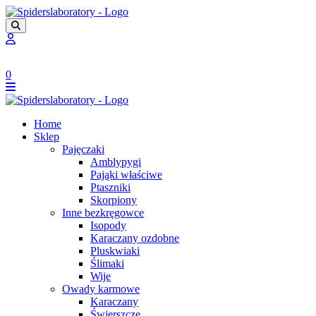
0
Home
Sklep
Pajęczaki
Amblypygi
Pająki właściwe
Ptaszniki
Skorpiony
Inne bezkręgowce
Isopody
Karaczany ozdobne
Pluskwiaki
Ślimaki
Wije
Owady karmowe
Karaczany
Świerszcze