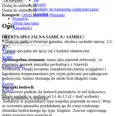
Do koszyka
Wystrój
Dodaj do ulubionych
Produkty do transportu i zabezpieczania
Dodaj do ulubionych
przesyłek
Kategorie:
Oferta specjalna
,
Ptaszniki
Promocje
Oferta specjalna
Opis
Aktualności
OFERTA SPECJALNA SAMICA+ SAMIEC!
*
Dotyczy parki wybranego gatunku, obydwa osobniki mierzą 2,5-
3DC.
* Oferta specjalna nie łączy się z kodami rabatowymi.
Zaloguj
Konto
Aphonopelma seemanni
, znany jako
ptasznik zebrowaty
, to
popularny gatunek ptasznika pochodzący z Ameryki
Lista życzeń -
Środkowej.
Dzięki swojemu charakterystycznemu wyglądowi i
łagodnemu temperamentowi jest często polecany początkującym
hodowcom. Samice dorastają do około 6cm długości ciała.
0
Razem
Warunki hodowli:
0,00
zł
Podstawowe podłoże do hodowli ptaszników to torf kokosowy.
Młode osobniki w stadium od L1 do L5 (L= ilość wylinek)
Brak produktów w koszyku.
hodujemy w pojemnikach typu sosjerka/ pojemnik na mocz. Wraz
ze wzrostem ptasznika przekładamy go do coraz większego
zbiornika hodowlanego np. typu braplast. Zawsze zapewniając
dobrą grawitacyjną wentylację.