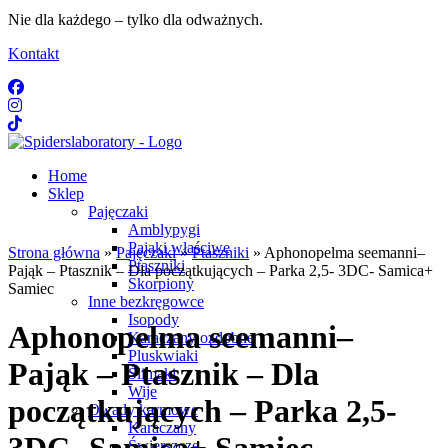
Nie dla każdego – tylko dla odważnych.
Kontakt
Home
Sklep
Pajęczaki
Amblypygi
Pająki właściwe
Strona główna
»
Pajęczaki
»
Ptaszniki
» Aphonopelma seemanni–
Ptaszniki
Pająk – Ptasznik – Dla początkujących – Parka 2,5- 3DC- Samica+
Skorpiony
Samiec
Inne bezkręgowce
Isopody
Aphonopelma seemanni–
Karaczany ozdobne
Pluskwiaki
Pająk – Ptasznik – Dla
Ślimaki
Wije
początkujących – Parka 2,5-
Owady karmowe
Karaczany
Świerszcze