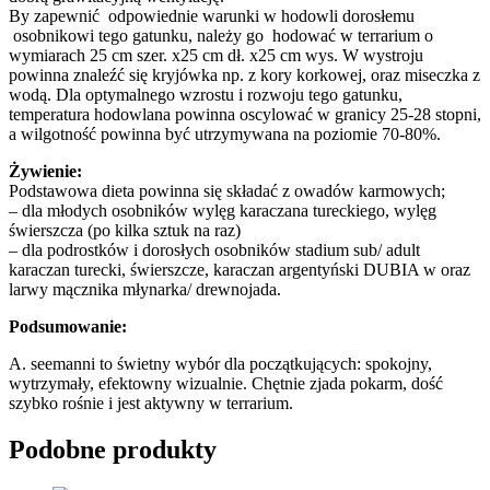
By zapewnić odpowiednie warunki w hodowli dorosłemu
osobnikowi tego gatunku, należy go hodować w terrarium o
wymiarach 25 cm szer. x25 cm dł. x25 cm wys. W wystroju
powinna znaleźć się kryjówka np. z kory korkowej, oraz miseczka z
wodą. Dla optymalnego wzrostu i rozwoju tego gatunku,
temperatura hodowlana powinna oscylować w granicy 25-28 stopni,
a wilgotność powinna być utrzymywana na poziomie 70-80%.
Żywienie:
Podstawowa dieta powinna się składać z owadów karmowych;
– dla młodych osobników wylęg karaczana tureckiego, wylęg
świerszcza (po kilka sztuk na raz)
– dla podrostków i dorosłych osobników stadium sub/ adult
karaczan turecki, świerszcze, karaczan argentyński DUBIA w oraz
larwy mącznika młynarka/ drewnojada.
Podsumowanie:
A. seemanni to świetny wybór dla początkujących: spokojny,
wytrzymały, efektowny wizualnie. Chętnie zjada pokarm, dość
szybko rośnie i jest aktywny w terrarium.
Podobne produkty