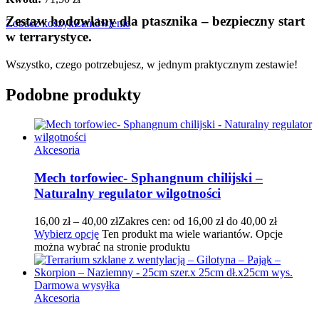
Zestaw hodowlany dla ptasznika – bezpieczny start
Zobacz koszyk
Zamówienie
w terrarystyce.
Wszystko, czego potrzebujesz, w jednym praktycznym zestawie!
Podobne produkty
Akcesoria
Mech torfowiec- Sphangnum chilijski –
Naturalny regulator wilgotności
16,00
zł
–
40,00
zł
Zakres cen: od 16,00 zł do 40,00 zł
Wybierz opcję
Ten produkt ma wiele wariantów. Opcje
można wybrać na stronie produktu
Darmowa wysyłka
Akcesoria