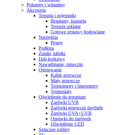
Pokarmy i witaminy
Akcesoria
Terraria i pojemniki
Braplasty, faunaria
Terraria szklane
Gotowe zestawy hodowlane
Narzędzia
Pęsety
Podłoża
Zamki, kłódki
Dąb korkowy
Nawadnianie, miseczki
Ogrzewanie
Kable grzewcze
Maty grzewcze
Termometry i higrometry
Termostaty
Oświetlenie do terrarium
Żarówki UVB
Żarówki grzewcze daylight
Żarówki UVA+UVB
Oprawki do żarówek
Oświetlenie LED
Sztuczne rośliny
Tła