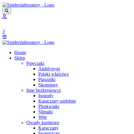
3
Home
Sklep
Pajęczaki
Amblypygi
Pająki właściwe
Ptaszniki
Skorpiony
Inne bezkręgowce
Isopody
Karaczany ozdobne
Pluskwiaki
Ślimaki
Wije
Owady karmowe
Karaczany
Świerszcze