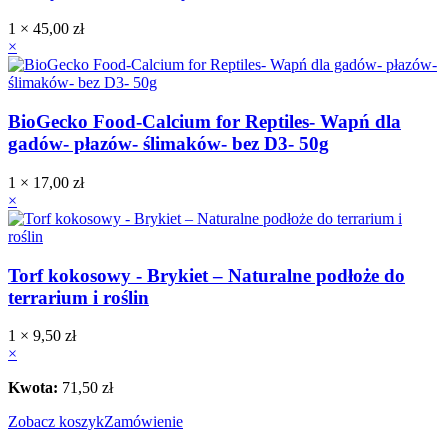
1 ×
45,00
zł
×
BioGecko Food-Calcium for Reptiles- Wapń dla
gadów- płazów- ślimaków- bez D3- 50g
1 ×
17,00
zł
×
Torf kokosowy - Brykiet – Naturalne podłoże do
terrarium i roślin
1 ×
9,50
zł
×
Kwota:
71,50
zł
Zobacz koszyk
Zamówienie