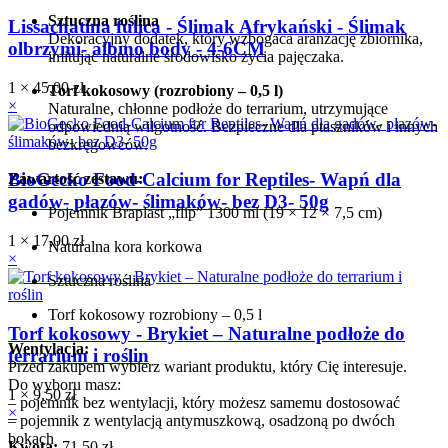
Sztuczna roślina
Lissachatina fulica - Ślimak Afrykański - Ślimak
Dekoracyjny dodatek, który wzbogaca aranżację zbiornika,
olbrzymi- albino body - 4-6CM
imitując naturalne środowisko życia pajęczaka.
1 ×
45,00
zł
Torf kokosowy (rozrobiony – 0,5 l)
×
Naturalne, chłonne podłoże do terrarium, utrzymujące
odpowiednią wilgotność. Bezpieczne dla ptaszników i innych
bezkręgowców.
BioGecko Food-Calcium for Reptiles- Wapń dla
Zawartość zestawu:
gadów- płazów- ślimaków- bez D3- 50g
Pojemnik Braplast „flip” 1300 ml (19 × 12 × 7,5 cm)
1 ×
17,00
zł
Naturalna kora korkowa
×
Sztuczna roślina
Torf kokosowy rozrobiony – 0,5 l
Torf kokosowy - Brykiet – Naturalne podłoże do
Wentylacja:
terrarium i roślin
Przed zakupem wybierz wariant produktu, który Cię interesuje.
Do wyboru masz:
1 ×
9,50
zł
– pojemnik bez wentylacji, który możesz samemu dostosować
×
– pojemnik z wentylacją antymuszkową, osadzoną po dwóch
bokach
Kwota:
71,50
zł