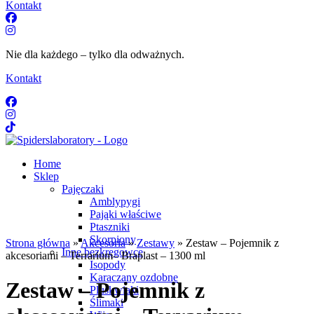
Kontakt
Nie dla każdego – tylko dla odważnych.
Kontakt
Home
Sklep
Pajęczaki
Amblypygi
Pająki właściwe
Ptaszniki
Skorpiony
Strona główna
»
Akcesoria
»
Zestawy
» Zestaw – Pojemnik z
Inne bezkręgowce
akcesoriami – Terrarium– Braplast – 1300 ml
Isopody
Karaczany ozdobne
Zestaw – Pojemnik z
Pluskwiaki
Ślimaki