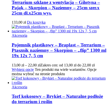
Terrarium szklane z wentylacją – Gilotyna –
Pająk – Skorpion – Naziemny – 25cm szer.x
25cm dł.x25cm wys.
133,00
zł
Do koszyka
Akcesoria
Pojemnik plastikowy – Braplast – Terrarium –
Ptasznik naziemny – Skorpion – „flip” 1300 ml
19x 12x 7, 5 cm
13,00
zł
–
22,00
zł
Zakres cen: od 13,00 zł do 22,00 zł
Wybierz opcję
Ten produkt ma wiele wariantów. Opcje
można wybrać na stronie produktu
Akcesoria
Torf kokosowy – Brykiet – Naturalne podłoże
do terrarium i roślin