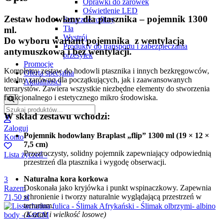
Oprawki do żarówek
Oświetlenie LED
Zestaw hodowlany dla ptasznika – pojemnik 1300
Sztuczne rośliny
Tła
ml.
Wystrój
Do wyboru wariant pojemnika z wentylacją
Produkty do transportu i zabezpieczania
antymuszkową i bez wentylacji.
przesyłek
Promocje
Kompletny zestaw do hodowli ptasznika i innych bezkręgowców,
Oferta specjalna
idealny zarówno dla początkujących, jak i zaawansowanych
Aktualności
terrarystów. Zawiera wszystkie niezbędne elementy do stworzenia
funkcjonalnego i estetycznego mikro środowiska.
W skład zestawu wchodzi:
Zaloguj
Pojemnik hodowlany Braplast „flip” 1300 ml (19 × 12 ×
Konto
7,5 cm)
Przezroczysty, solidny pojemnik zapewniający odpowiednią
Lista życzeń -
przestrzeń dla ptasznika i wygodę obserwacji.
Naturalna kora korkowa
3
Doskonała jako kryjówka i punkt wspinaczkowy. Zapewnia
Razem
schronienie i tworzy naturalnie wyglądającą przestrzeń w
71,50
zł
terrarium.
(Kształt i wielkość losowe)