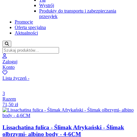
Wystrój
Produkty do transportu i zabezpieczania
przesyłek
Promocje
Oferta specjalna
Aktualności
Zaloguj
Konto
Lista życzeń -
3
Razem
71,50
zł
Lissachatina fulica - Ślimak Afrykański - Ślimak
olbrzymi- albino body - 4-6CM