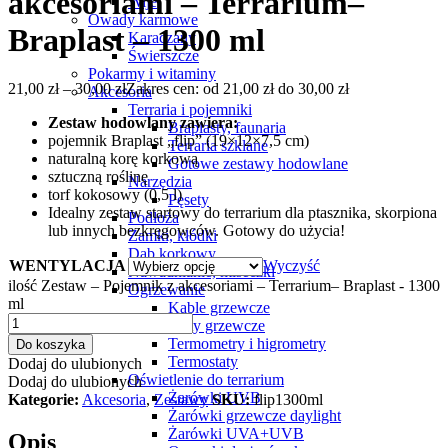
akcesoriami – Terrarium–
Wije
Owady karmowe
Braplast – 1300 ml
Karaczany
Świerszcze
Pokarmy i witaminy
21,00
zł
–
30,00
zł
Zakres cen: od 21,00 zł do 30,00 zł
Akcesoria
Terraria i pojemniki
Zestaw hodowlany zawiera:
Braplasty, faunaria
pojemnik Braplast „flip” (19×12×7,5 cm)
Terraria szklane
naturalną korę korkową
Gotowe zestawy hodowlane
sztuczną roślinę
Narzędzia
torf kokosowy (0,5 l)
Pęsety
Idealny zestaw startowy do terrarium dla ptasznika, skorpiona
Podłoża
lub innych bezkręgowców. Gotowy do użycia!
Zamki, kłódki
Dąb korkowy
WENTYLACJA
Wyczyść
Nawadnianie, miseczki
ilość Zestaw – Pojemnik z akcesoriami – Terrarium– Braplast - 1300
Ogrzewanie
ml
Kable grzewcze
Maty grzewcze
Termometry i higrometry
Do koszyka
Termostaty
Dodaj do ulubionych
Oświetlenie do terrarium
Dodaj do ulubionych
Żarówki UVB
Kategorie:
Akcesoria
,
Zestawy
SKU:
flip1300ml
Żarówki grzewcze daylight
Żarówki UVA+UVB
Opis