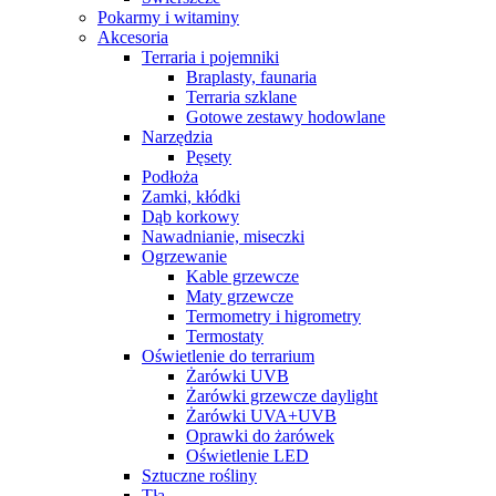
Pokarmy i witaminy
Akcesoria
Terraria i pojemniki
Braplasty, faunaria
Terraria szklane
Gotowe zestawy hodowlane
Narzędzia
Pęsety
Podłoża
Zamki, kłódki
Dąb korkowy
Nawadnianie, miseczki
Ogrzewanie
Kable grzewcze
Maty grzewcze
Termometry i higrometry
Termostaty
Oświetlenie do terrarium
Żarówki UVB
Żarówki grzewcze daylight
Żarówki UVA+UVB
Oprawki do żarówek
Oświetlenie LED
Sztuczne rośliny
Tła