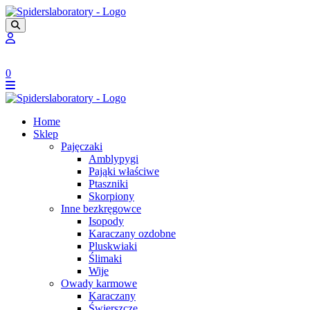
0
Home
Sklep
Pajęczaki
Amblypygi
Pająki właściwe
Ptaszniki
Skorpiony
Inne bezkręgowce
Isopody
Karaczany ozdobne
Pluskwiaki
Ślimaki
Wije
Owady karmowe
Karaczany
Świerszcze