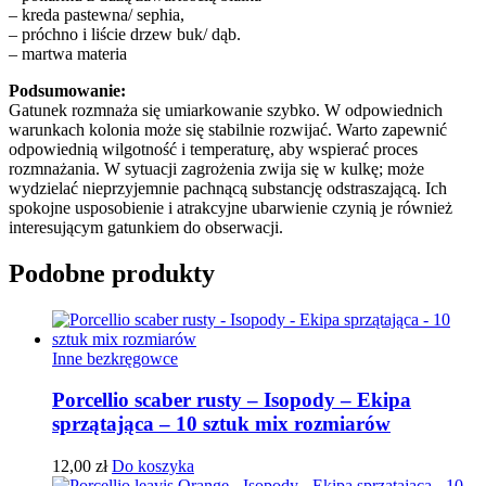
– kreda pastewna/ sephia,
– próchno i liście drzew buk/ dąb.
– martwa materia
Podsumowanie:
Gatunek rozmnaża się umiarkowanie szybko.
W odpowiednich
warunkach kolonia może się stabilnie rozwijać.
Warto zapewnić
odpowiednią wilgotność i temperaturę, aby wspierać proces
rozmnażania.
W sytuacji zagrożenia zwija się w kulkę; może
wydzielać nieprzyjemnie pachnącą substancję odstraszającą.
Ich
spokojne usposobienie i atrakcyjne ubarwienie czynią je również
interesującym gatunkiem do obserwacji.
Podobne produkty
Inne bezkręgowce
Porcellio scaber rusty – Isopody – Ekipa
sprzątająca – 10 sztuk mix rozmiarów
12,00
zł
Do koszyka