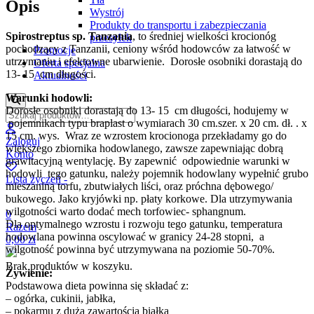
Opis
Wystrój
Produkty do transportu i zabezpieczania
Spirostreptus sp. Tanzania
, to średniej wielkości krocionóg
przesyłek
pochodzący z Tanzanii, ceniony wśród hodowców za łatwość w
Promocje
utrzymaniu i efektowne ubarwienie. Dorosłe osobniki dorastają do
Oferta specjalna
13- 15 cm długości.
Aktualności
Warunki hodowli:
Dorosłe osobniki dorastają do 13- 15 cm długości, hodujemy w
pojemnikach typu braplast o wymiarach 30 cm.szer. x 20 cm. dł. . x
15 cm. wys. Wraz ze wzrostem krocionoga przekładamy go do
Zaloguj
większego zbiornika hodowlanego, zawsze zapewniając dobrą
Konto
grawitacyjną wentylację. By zapewnić odpowiednie warunki w
hodowli tego gatunku, należy pojemnik hodowlany wypełnić grubo
Lista życzeń -
mieszaniną torfu, zbutwiałych liści, oraz próchna dębowego/
bukowego. Jako kryjówki np. płaty korkowe. Dla utrzymywania
wilgotności warto dodać mech torfowiec- sphangnum.
0
Dla optymalnego wzrostu i rozwoju tego gatunku, temperatura
Razem
hodowlana powinna oscylować w granicy 24-28 stopni, a
0,00
zł
wilgotność powinna być utrzymywana na poziomie 50-70%.
Brak produktów w koszyku.
Żywienie:
Podstawowa dieta powinna się składać z:
– ogórka, cukinii, jabłka,
– pokarmu z dużą zawartością białka