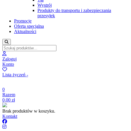
Wystrój
Produkty do transportu i zabezpieczania
przesyłek
Promocje
Oferta specjalna
Aktualności
Zaloguj
Konto
Lista życzeń -
0
Razem
0,00
zł
Brak produktów w koszyku.
Kontakt