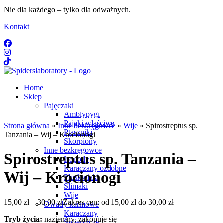
Nie dla każdego – tylko dla odważnych.
Kontakt
Home
Sklep
Pajęczaki
Amblypygi
Pająki właściwe
Strona główna
»
Inne bezkręgowce
»
Wije
» Spirostreptus sp.
Ptaszniki
Tanzania – Wij – Krocionogi
Skorpiony
Inne bezkręgowce
Spirostreptus sp. Tanzania –
Isopody
Karaczany ozdobne
Wij – Krocionogi
Pluskwiaki
Ślimaki
Wije
15,00
zł
–
30,00
zł
Zakres cen: od 15,00 zł do 30,00 zł
Owady karmowe
Karaczany
Tryb życia:
naziemny, zakopuje się
Świerszcze