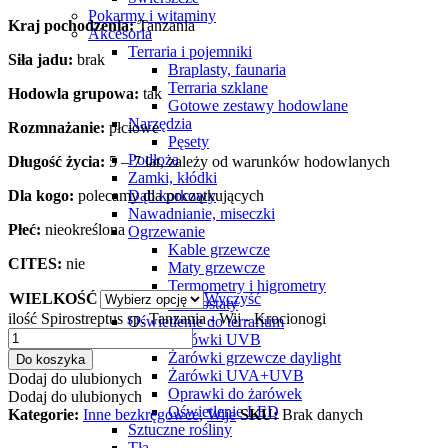
Pokarmy i witaminy
Kraj pochodzenia:
Tanzania
Akcesoria
Terraria i pojemniki
Siła jadu:
brak
Braplasty, faunaria
Terraria szklane
Hodowla grupowa:
tak
Gotowe zestawy hodowlane
Narzędzia
Rozmnażanie:
płciowe
Pęsety
Podłoża
Długość życia:
5 – 7 lat, zależy od warunków hodowlanych
Zamki, kłódki
Dla kogo:
polecamy dla początkujących
Dąb korkowy
Nawadnianie, miseczki
Płeć:
nieokreślona
Ogrzewanie
Kable grzewcze
CITES:
nie
Maty grzewcze
Termometry i higrometry
WIELKOŚĆ
Wyczyść
Termostaty
ilość Spirostreptus sp. Tanzania - Wij - Krocionogi
Oświetlenie do terrarium
Żarówki UVB
Żarówki grzewcze daylight
Do koszyka
Żarówki UVA+UVB
Dodaj do ulubionych
Oprawki do żarówek
Dodaj do ulubionych
Oświetlenie LED
Kategorie:
Inne bezkręgowce
,
Wije
SKU:
Brak danych
Sztuczne rośliny
Tła