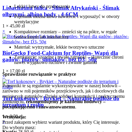
Lekki i łatwy do przenoszenia
Lissachatina fulica - Ślimak Afrykański - Ślimak
olbrzymi- albino body - 4-6CM
Pojemnik można łatwo nawiercić i wyposażyć w otwory
wentylacyjne
1 ×
45,00
zł
×
Kompaktowe rozmiary – zmieści się na półce, w regale
hodowlanym lub inkubatorze
Materiał: wytrzymałe, lekkie tworzywo sztuczne
BioGecko Food-Calcium for Reptiles- Wapń dla
Zamknięcie: szczelne i trwałe zatrzaski – skutecznie chroni
gadów- płazów- ślimaków- bez D3- 50g
nawet wyjątkowo ruchliwe i zwinne gatunki
1 ×
17,00
zł
Sprawdzone rozwiązanie w praktyce
×
Pojemniki te są regularnie wykorzystywane w naszej hodowli –
zarówno w roli pojemników przejściowych, jak i docelowych dla
mniejszych gatunków. Dzięki solidnej konstrukcji i praktycznemu
Torf kokosowy - Brykiet – Naturalne podłoże do
zamknięciu,
rekomendujemy je każdemu hodowcy –
terrarium i roślin
początkującemu i zaawansowanemu
.
1 ×
9,50
zł
Wentylacja:
×
Przed zakupem wybierz wariant produktu, który Cię interesuje.
Do wyboru masz:
Kwota:
71,50
zł