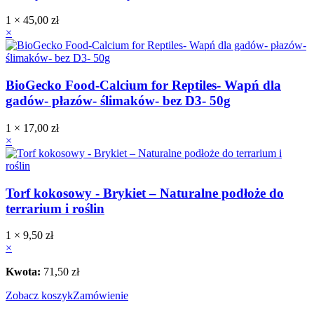
1 ×
45,00
zł
×
BioGecko Food-Calcium for Reptiles- Wapń dla
gadów- płazów- ślimaków- bez D3- 50g
1 ×
17,00
zł
×
Torf kokosowy - Brykiet – Naturalne podłoże do
terrarium i roślin
1 ×
9,50
zł
×
Kwota:
71,50
zł
Zobacz koszyk
Zamówienie