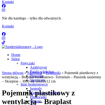
Kontakt
Nie dla każdego – tylko dla odważnych.
Kontakt
Home
Sklep
Pajęczaki
Amblypygi
Pająki właściwe
Strona główna
»
Akcesoria
»
Pojemniki
» Pojemnik plastikowy z
Ptaszniki
wentylacją – Braplast kwadratowy- Terrarium – Ptasznik naziemny
Skorpiony
– Skorpion – 3000 ml 19x19x12 cm
Inne bezkręgowce
Isopody
Pojemnik plastikowy z
Karaczany ozdobne
Pluskwiaki
wentylacją – Braplast
Ślimaki