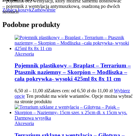
– pojemnik bez wentylacji, który możesz samemu dostosować
– pojemnik z wentylacją antymuszkową, osadzoną po dwóch
Zobacz koszyk
Zamówienie
stronach
Podobne produkty
Akcesoria
Pojemnik plastikowy – Braplast – Terrarium –
Ptasznik naziemny – Skorpion – Modliszka –
cała pokrywka- wysoki 425ml 8x 8x 11 cm
6,50
zł
–
11,00
zł
Zakres cen: od 6,50 zł do 11,00 zł
Wybierz
opcję
Ten produkt ma wiele wariantów. Opcje można wybrać
na stronie produktu
Darmowa wysyłka
Akcesoria
Terrarium szklane z wentylacją – Gilotyna –