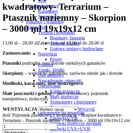
Wije
kwadratowy- Terrarium –
Owady karmowe
Karaczany
Ptasznik naziemny – Skorpion
Świerszcze
Pokarmy i witaminy
– 3000 ml 19x19x12 cm
Akcesoria
Terraria i pojemniki
Braplasty, faunaria
13,00
zł
–
28,00
zł
Zakres cen: od 13,00 zł do 28,00 zł
Terraria szklane
Gotowe zestawy hodowlane
Zastosowanie:
Narzędzia
Pęsety
Ptaszniki
podrostki, oraz dorosłe niektórych gatunków
Podłoża
Zamki, kłódki
Skorpiony
– większość gatunków, zarówno młode jak i dorosłe
Dąb korkowy
Nawadnianie, miseczki
Modliszki, karaczany, inne bezkręgowce
Ogrzewanie
Kable grzewcze
Małe jaszczurki i gekony
– jako tymczasowy pojemnik
Maty grzewcze
transportowy, izolacyjny
Termometry i higrometry
Termostaty
WENTYLACJA
Wyczyść
Oświetlenie do terrarium
ilość Pojemnik plastikowy z wentylacją – Braplast kwadratowy-
Żarówki UVB
Terrarium – Ptasznik naziemny – Skorpion – 3000 ml 19x19x12 cm
Żarówki grzewcze daylight
Żarówki UVA+UVB
Do koszyka