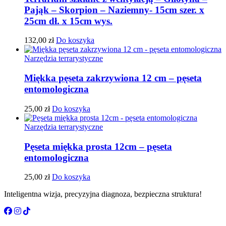
Pająk – Skorpion – Naziemny- 15cm szer. x
25cm dł. x 15cm wys.
132,00
zł
Do koszyka
Narzędzia terrarystyczne
Miękka pęseta zakrzywiona 12 cm – pęseta
entomologiczna
25,00
zł
Do koszyka
Narzędzia terrarystyczne
Pęseta miękka prosta 12cm – pęseta
entomologiczna
25,00
zł
Do koszyka
Inteligentna wizja, precyzyjna diagnoza, bezpieczna struktura!