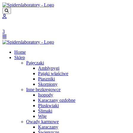
3
Home
Sklep
Pajęczaki
Amblypygi
Pająki właściwe
Ptaszniki
Skorpiony
Inne bezkręgowce
Isopody
Karaczany ozdobne
Pluskwiaki
Ślimaki
Wije
Owady karmowe
Karaczany
Świerszcze