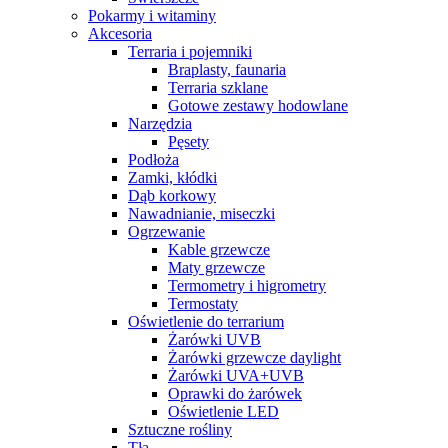
Pokarmy i witaminy
Akcesoria
Terraria i pojemniki
Braplasty, faunaria
Terraria szklane
Gotowe zestawy hodowlane
Narzędzia
Pęsety
Podłoża
Zamki, kłódki
Dąb korkowy
Nawadnianie, miseczki
Ogrzewanie
Kable grzewcze
Maty grzewcze
Termometry i higrometry
Termostaty
Oświetlenie do terrarium
Żarówki UVB
Żarówki grzewcze daylight
Żarówki UVA+UVB
Oprawki do żarówek
Oświetlenie LED
Sztuczne rośliny
Tła