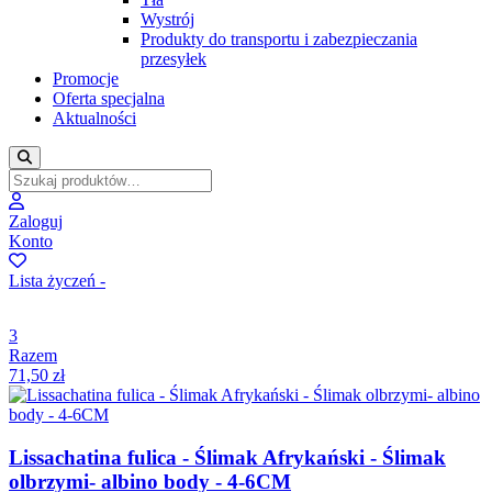
Wystrój
Produkty do transportu i zabezpieczania
przesyłek
Promocje
Oferta specjalna
Aktualności
Zaloguj
Konto
Lista życzeń -
3
Razem
71,50
zł
Lissachatina fulica - Ślimak Afrykański - Ślimak
olbrzymi- albino body - 4-6CM