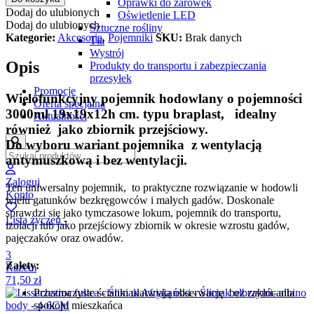
Oprawki do żarówek
Dodaj do ulubionych
Oświetlenie LED
Dodaj do ulubionych
Sztuczne rośliny
Kategorie:
Akcesoria
,
Pojemniki
SKU:
Brak danych
Tła
Wystrój
Opis
Produkty do transportu i zabezpieczania
przesyłek
Promocje
Wielofunkcyjny pojemnik hodowlany o pojemności
Oferta specjalna
3000ml 19x19x12h cm. typu braplast, idealny
Aktualności
również jako zbiornik przejściowy.
Do wyboru wariant pojemnika z wentylacją
antymuszkową i bez wentylacji.
Zaloguj
Ten uniwersalny pojemnik, to praktyczne rozwiązanie w hodowli
Konto
wielu gatunków bezkręgowców i małych gadów. Doskonale
sprawdzi się jako tymczasowe lokum, pojemnik do transportu,
Lista życzeń -
izolacji lub jako przejściowy zbiornik w okresie wzrostu gadów,
pajęczaków oraz owadów.
3
Zalety:
Razem
71,50
zł
Przezroczyste ścianki ułatwiają obserwację bez zakłócania
spokoju mieszkańca