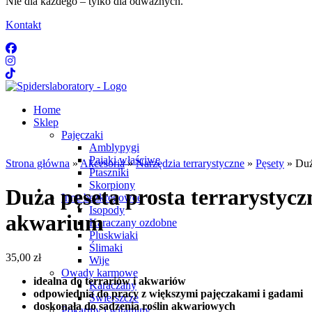
Nie dla każdego – tylko dla odważnych.
Kontakt
Home
Sklep
Pajęczaki
Amblypygi
Pająki właściwe
Strona główna
»
Akcesoria
»
Narzędzia terrarystyczne
»
Pęsety
» Duża
Ptaszniki
Skorpiony
Duża pęseta prosta terrarystycz
Inne bezkręgowce
Isopody
akwarium
Karaczany ozdobne
Pluskwiaki
Ślimaki
35,00
zł
Wije
Owady karmowe
idealna do terrariów i akwariów
Karaczany
odpowiednia do pracy z większymi pajęczakami i gadami
Świerszcze
doskonała do sadzenia roślin akwariowych
Pokarmy i witaminy