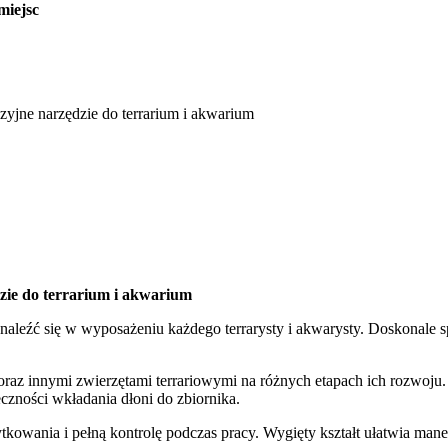
miejsc
yzyjne narzędzie do terrarium i akwarium
dzie do terrarium i akwarium
znaleźć się w wyposażeniu każdego terrarysty i akwarysty. Doskonale s
raz innymi zwierzętami terrariowymi na różnych etapach ich rozwoju. Św
zności wkładania dłoni do zbiornika.
owania i pełną kontrolę podczas pracy. Wygięty kształt ułatwia man