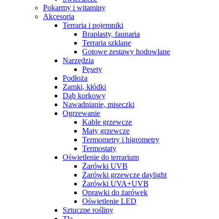
Pokarmy i witaminy
Akcesoria
Terraria i pojemniki
Braplasty, faunaria
Terraria szklane
Gotowe zestawy hodowlane
Narzędzia
Pęsety
Podłoża
Zamki, kłódki
Dąb korkowy
Nawadnianie, miseczki
Ogrzewanie
Kable grzewcze
Maty grzewcze
Termometry i higrometry
Termostaty
Oświetlenie do terrarium
Żarówki UVB
Żarówki grzewcze daylight
Żarówki UVA+UVB
Oprawki do żarówek
Oświetlenie LED
Sztuczne rośliny
Tła