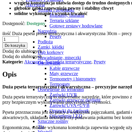
wygięta konstrukcja ułatwia dostęp do trudno dostępnych 
Akcesoria
głębokie ząbki zapewniają pewny i stabilny chwyt
Terraria i pojemniki
solidne wykonanie i wysoka trwałość
Braplasty, faunaria
Terraria szklane
Dostępność:
Dostępny
Gotowe zestawy hodowlane
Narzędzia
ilość Duża pęseta prosta terrarystyczna i akwarystyczna 30cm – prec
Pęsety
Podłoża
Do koszyka
Zamki, kłódki
Dodaj do ulubionych
Dąb korkowy
Dodaj do ulubionych
Nawadnianie, miseczki
Kategorie:
Akcesoria
,
Narzędzia terrarystyczne
,
Pęsety
Ogrzewanie
Kable grzewcze
Opis
Maty grzewcze
Termometry i higrometry
Termostaty
Duża pęseta terrarystyczna i akwarystyczna – precyzyjne narzę
Oświetlenie do terrarium
Żarówki UVB
Duża pęseta terrarystyczna to uniwersalne narzędzie, które powinno 
Żarówki grzewcze daylight
przy bezpiecznym wykonywaniu precyzyjnych czynności.
Żarówki UVA+UVB
Oprawki do żarówek
Pęseta przeznaczona jest do pracy z większymi pajęczakami, gadami o
Oświetlenie LED
akwariowych, układania dekoracji czy podawania pokarmu bez koniec
Sztuczne rośliny
Tła
Ergonomiczna, solidnie wykonana konstrukcja zapewnia wygodę użytk
Wystrój