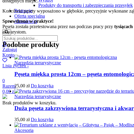
dostępnych miejsc.
Produkty do transportu i zabezpieczania przesyłek
Promocje
Końcówki pęsety wyposażono w głębokie, precyzyjnie wykonane ząbki
Oferta specjalna
Sprawdzona w praktyce!
Aktualności
Pęseta została przetestowana przez nas podczas pracy przy
tysiącac
akwarystom.
Podobne produkty
Zaloguj
Konto
Narzędzia terrarystyczne
Lista życzeń -
Pęseta miękka prosta 12cm – pęseta entomologic
0
25,00
zł
Do koszyka
Razem
0,00
zł
Narzędzia terrarystyczne
Brak produktów w koszyku.
Duża pęseta zakrzywiona terrarystyczna i akwar
35,00
zł
Do koszyka
Akcesoria