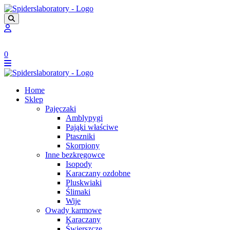
0
Home
Sklep
Pajęczaki
Amblypygi
Pająki właściwe
Ptaszniki
Skorpiony
Inne bezkręgowce
Isopody
Karaczany ozdobne
Pluskwiaki
Ślimaki
Wije
Owady karmowe
Karaczany
Świerszcze