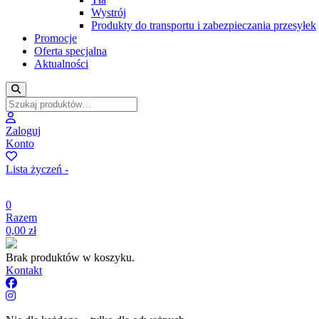
Wystrój
Produkty do transportu i zabezpieczania przesyłek
Promocje
Oferta specjalna
Aktualności
Zaloguj
Konto
Lista życzeń -
0
Razem
0,00
zł
Brak produktów w koszyku.
Kontakt