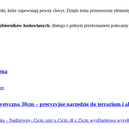
, które zapewniają pewny chwyt. Dzięki temu przenoszone elementy, r
h zbiorników hodowlanych
, dlatego z pełnym przekonaniem polecam
zna
ystyczna 30cm – precyzyjne narzędzie do terrarium i
Darmowa wysył