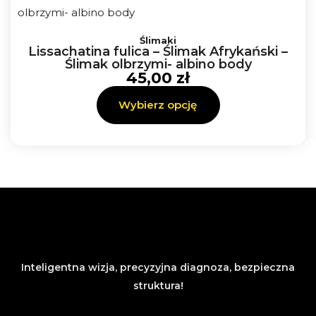
Ten
Ślimaki
produkt
Lissachatina fulica – Ślimak Afrykański –
ma
Ślimak olbrzymi- albino body
45,00
zł
wiele
wariantów.
Wybierz opcję
Opcje
można
wybrać
na
stronie
produktu
Inteligentna wizja, precyzyjna diagnoza, bezpieczna
struktura!