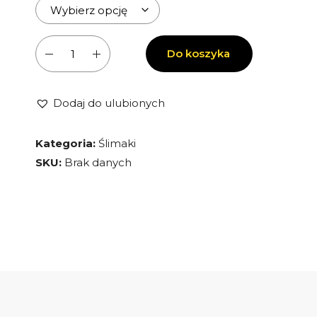
ilość
Do koszyka
Lissachatina
fulica
-
Dodaj do ulubionych
Ślimak
Afrykański
Kategoria:
Ślimaki
-
SKU:
Brak danych
Ślimak
olbrzymi