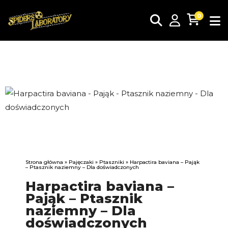
0
Zakres
cen:
od
60,00 z
Strona główna
»
Pajęczaki
»
Ptaszniki
» Harpactira baviana – Pająk
do
– Ptasznik naziemny – Dla doświadczonych
230,00 
Harpactira baviana –
Pająk – Ptasznik
naziemny – Dla
doświadczonych