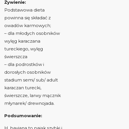
Żywienie:
Podstawowa dieta
powinna się składać z
owadów karmowych;
– dla młodych osobników
wylęg karaczana
tureckiego, wylęg
świerszcza
– dla podrostków i
dorosłych osobników
stadium semi/ sub/ adult
karaczan turecki,
świerszcze, larwy mącznik
młynarek/ drewnojada.
Podsumowanie:
H. baviana to pająk szybki i