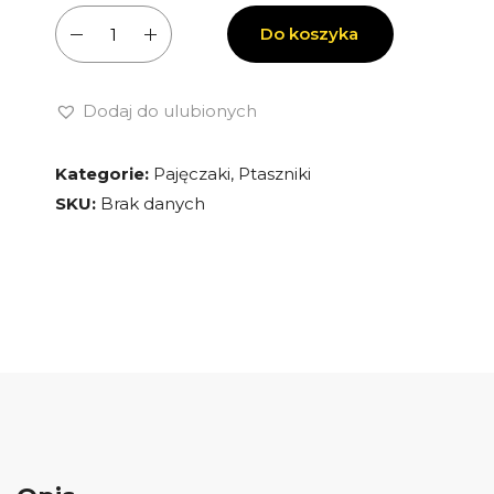
ilość
Do koszyka
Harpactira
baviana
-
Dodaj do ulubionych
Pająk
-
Kategorie:
Pajęczaki
,
Ptaszniki
Ptasznik
SKU:
Brak danych
naziemny
-
Dla
doświadczonych