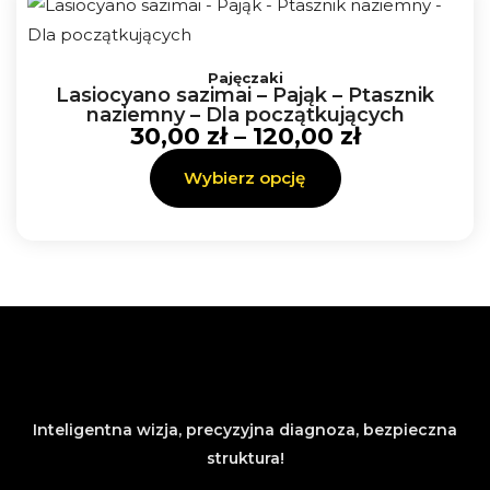
stronie
produktu
Zakres
Ten
cen:
Pajęczaki
produkt
Lasiocyano sazimai – Pająk – Ptasznik
od
ma
naziemny – Dla początkujących
30,00 zł
30,00
zł
–
120,00
zł
wiele
do
120,00 zł
wariantów.
Wybierz opcję
Opcje
można
wybrać
na
stronie
produktu
Inteligentna wizja, precyzyjna diagnoza, bezpieczna
struktura!