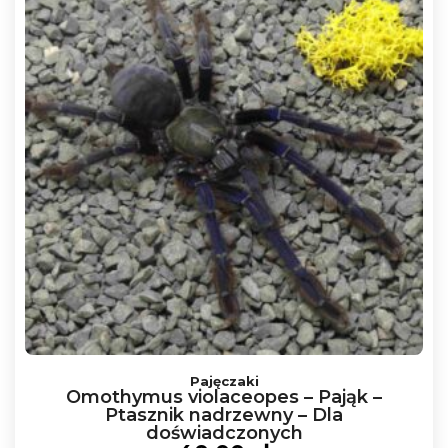
produktu
Ten
produkt
ma
wiele
wariantów.
Opcje
można
wybrać
na
stronie
produktu
Pajęczaki
Omothymus violaceopes – Pająk –
Ptasznik nadrzewny – Dla
doświadczonych