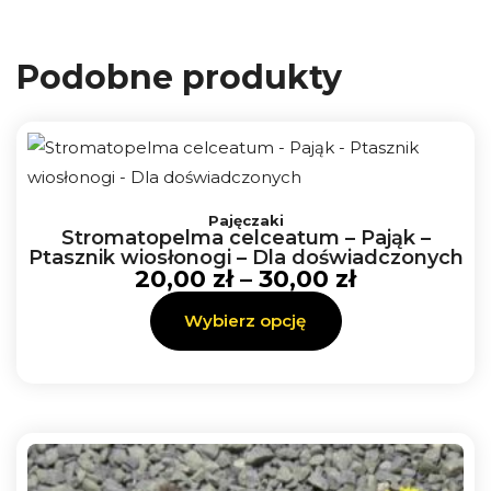
Podobne produkty
Zakres
Ten
cen:
Pajęczaki
produkt
Stromatopelma celceatum – Pająk –
od
ma
Ptasznik wiosłonogi – Dla doświadczonych
20,00 zł
20,00
zł
–
30,00
zł
wiele
do
30,00 zł
wariantów.
Wybierz opcję
Opcje
można
wybrać
na
stronie