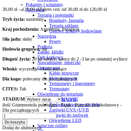
Pokarmy i witaminy
30,00
zł
–
120,00
zł
Zakres cen: od 30,00 zł do 120,00 zł
Akcesoria
Terraria i pojemniki
Tryb życia:
naziemny
Braplasty, faunaria
Terraria szklane
Kraj pochodzenia:
Argentyna, Paragwaj
Gotowe zestawy hodowlane
Narzędzia
Siła jadu:
słaby
Pęsety
Podłoża
Hodowla grupowa:
nie
Zamki, kłódki
Dąb korkowy
Długość życia:
20 lat samice, samce do 2 -3 lat po ostatniej wylince
Nawadnianie, miseczki
Ogrzewanie
Włoski:
wyczesuje włoski parzące
Kable grzewcze
Maty grzewcze
Dla kogo:
polecamy dla początkujących
Termometry i higrometry
CITES:
Tak
Termostaty
Oświetlenie do terrarium
STADIUM
Wyczyść
Żarówki UVB
Żarówki grzewcze daylight
ilość Grammostola pulchripes - Pająk - Ptasznik złotokolanowy -
Żarówki UVA+UVB
Dla początkujących
Oprawki do żarówek
Oświetlenie LED
Do koszyka
Sztuczne rośliny
Dodaj do ulubionych
Tła