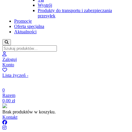
Wystrój
Produkty do transportu i zabezpieczania
przesyłek
Promocje
Oferta specjalna
Aktualności
Zaloguj
Konto
Lista życzeń -
0
Razem
0,00
zł
Brak produktów w koszyku.
Kontakt