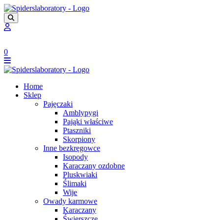
0
Home
Sklep
Pajęczaki
Amblypygi
Pająki właściwe
Ptaszniki
Skorpiony
Inne bezkręgowce
Isopody
Karaczany ozdobne
Pluskwiaki
Ślimaki
Wije
Owady karmowe
Karaczany
Świerszcze