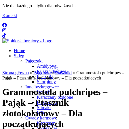
Nie dla każdego – tylko dla odważnych.
Kontakt
Home
Sklep
Pajęczaki
Amblypygi
Pająki właściwe
Strona główna
»
Pajęczaki
»
Ptaszniki
» Grammostola pulchripes –
Ptaszniki
Pająk – Ptasznik złotokolanowy – Dla początkujących
Skorpiony
Inne bezkręgowce
Grammostola pulchripes –
Isopody
Karaczany ozdobne
Pająk – Ptasznik
Pluskwiaki
Ślimaki
złotokolanowy – Dla
Wije
Owady karmowe
początkujących
Karaczany
Świerszcze