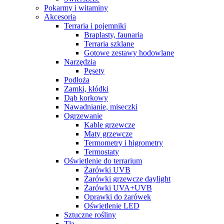
Pokarmy i witaminy
Akcesoria
Terraria i pojemniki
Braplasty, faunaria
Terraria szklane
Gotowe zestawy hodowlane
Narzędzia
Pęsety
Podłoża
Zamki, kłódki
Dąb korkowy
Nawadnianie, miseczki
Ogrzewanie
Kable grzewcze
Maty grzewcze
Termometry i higrometry
Termostaty
Oświetlenie do terrarium
Żarówki UVB
Żarówki grzewcze daylight
Żarówki UVA+UVB
Oprawki do żarówek
Oświetlenie LED
Sztuczne rośliny
Tła