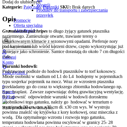
Dodaj do ulubionych
Wystrój
Kategorie:
Pajęczaki
,
Ptaszniki
SKU:
Brak danych
Produkty do transportu i zabezpieczania
przesyłek
Opis
Promocje
Oferta specjalna
Aktualności
Grammostola pulchripes
to długo żyjący gatunek ptasznika
naziemnego.
Zamieszkuje otwarte, trawiaste tereny o
umiarkowanym klimacie z sezonowymi opadami.
Preferuje nory
pod kamieniami lub wśród korzeni drzew, często wykorzystując już
istniejące jako schronienie. Samice dorastają do około 7 cm długości
ciała,
Zaloguj
Konto
Warunki hodowli:
Podstawowe podłoże do hodowli ptaszników to torf kokosowy.
Lista życzeń -
Młode osobniki w stadium od L1 do L4 hodujemy w pojemnikach
typu sosjerka/ pojemnik na mocz. Wraz ze wzrostem ptasznika
przekładamy go do coraz to większego zbiornika hodowlanego np.
0
typu braplast. Zawsze zapewniając dobrą grawitacyjną wentylację.
Razem
By zapewnić odpowiednie warunki w hodowli dorosłemu
0,00
zł
osobnikowi tego gatunku, należy go hodować w terrarium o
wymiarach 30 cm szer. x30 cm dł. x30 cm wys. W wystroju
Brak produktów w koszyku.
powinna znaleźć się kryjówka z kory korkowej, oraz miseczka z
wodą. Dla optymalnego wzrostu i rozwoju tego gatunku,
temperatura hodowlana powinna oscylować w granicy 25- 28