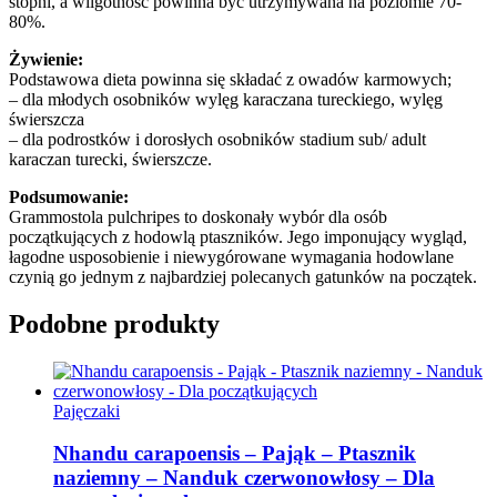
stopni, a wilgotność powinna być utrzymywana na poziomie 70-
80%.
Żywienie:
Podstawowa dieta powinna się składać z owadów karmowych;
– dla młodych osobników wylęg karaczana tureckiego, wylęg
świerszcza
– dla podrostków i dorosłych osobników stadium sub/ adult
karaczan turecki, świerszcze.
Podsumowanie:
Grammostola pulchripes to doskonały wybór dla osób
początkujących z hodowlą ptaszników.
Jego imponujący wygląd,
łagodne usposobienie i niewygórowane wymagania hodowlane
czynią go jednym z najbardziej polecanych gatunków na początek.
Podobne produkty
Pajęczaki
Nhandu carapoensis – Pająk – Ptasznik
naziemny – Nanduk czerwonowłosy – Dla