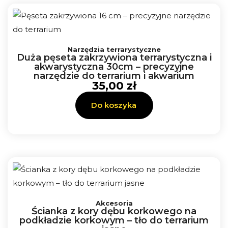
Narzędzia terrarystyczne
Duża pęseta zakrzywiona terrarystyczna i
akwarystyczna 30cm – precyzyjne
narzędzie do terrarium i akwarium
35,00
zł
Do koszyka
Zakres
Ten
cen:
Akcesoria
produkt
Ścianka z kory dębu korkowego na
od
ma
podkładzie korkowym – tło do terrarium
50,00 zł