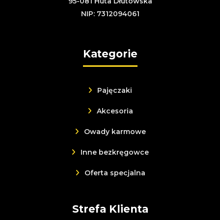
95-081 Huta Dłutowska
NIP: 7312094061
Kategorie
Pajęczaki
Akcesoria
Owady karmowe
Inne bezkręgowce
Oferta specjalna
Strefa Klienta