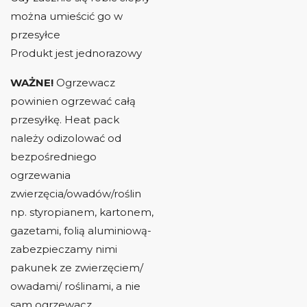
można umieścić go w
przesyłce
Produkt jest jednorazowy
WAŻNE!
Ogrzewacz
powinien ogrzewać całą
przesyłkę. Heat pack
należy odizolować od
bezpośredniego
ogrzewania
zwierzęcia/owadów/roślin
np. styropianem, kartonem,
gazetami, folią aluminiową-
zabezpieczamy nimi
pakunek ze zwierzęciem/
owadami/ roślinami, a nie
sam ogrzewacz.