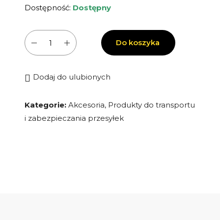
Dostępność:
Dostępny
ilość
Do koszyka
Ogrzewacz
do
paczek
Dodaj do ulubionych
-
Heat
Kategorie:
Akcesoria
,
Produkty do transportu
pack-
i zabezpieczania przesyłek
Warm
pack
110
godziny