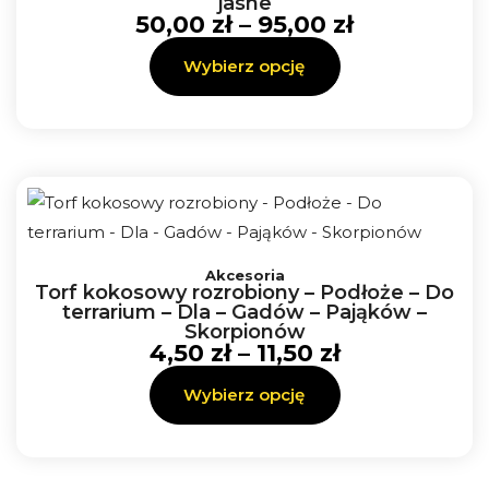
jasne
wiele
do
50,00
zł
–
95,00
zł
95,00 zł
wariantów.
Wybierz opcję
Opcje
można
wybrać
na
stronie
produktu
Zakres
Ten
cen:
Akcesoria
produkt
Torf kokosowy rozrobiony – Podłoże – Do
od
ma
terrarium – Dla – Gadów – Pająków –
4,50 zł
Skorpionów
wiele
do
4,50
zł
–
11,50
zł
11,50 zł
wariantów.
Wybierz opcję
Opcje
można
wybrać
na